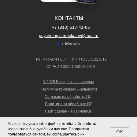
КОНТАКТЫ
+7 (918) 517-41-86
psychologistmoskalev@mail.ru
г. Москва
ИП Москалев Е.Н.
ИНН 615501221612
ОГРНИП 305615501200014
© 2025 Все права защищены
Политика конфиденциальности
Согласие на обработку ПД
Политика по обработке ПД
Сайт сделан - aldan-folio.ru
Мы используем cookie-файлы, чтобы сайт работал
корректно и был удобным для вас. Продолжая
OK
пользоваться сайтом, вы соглашаетесь с их
Tilda
Made on