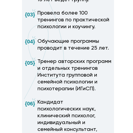
Провела более 100
{03}
тренингов по практической
психологии и коучингу.
{04}
Обучающие программы
проводит в течение 25 лет.
Тренер авторских программ
{05}
и отдельных тренингов
Института групповой и
семейной психологии и
психотерапии (ИГиСП).
Кандидат
{06}
психологических наук,
клинический психолог,
ины и женщины в
индивидуальный и
 и о семье: как
семейный консультант,