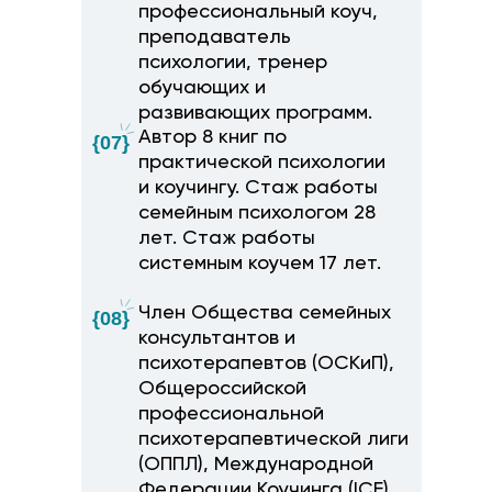
атить различия в
профессиональный коуч,
с для каждого из
преподаватель
гов
Что делать, если
Тени первой семьи:
психологии, тренер
старшее поколение
ошибки, которые
обучающих и
вмешивается в жизнь
переезжают с нами из
развивающих программ.
молодой пары?
предыдущего брака
Автор 8 книг по
{07}
практической психологии
и коучингу. Стаж работы
семейным психологом 28
лет. Стаж работы
системным коучем 17 лет.
Член Общества семейных
{08}
консультантов и
психотерапевтов (ОСКиП),
Общероссийской
профессиональной
психотерапевтической лиги
(ОППЛ), Международной
Федерации Коучинга (ICF),