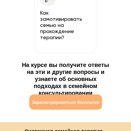
границами, коалициями,
треугольниками, правилами, мифами и
стереотипами взаимодействия.
Как
замотивировать
семью на
прохождение
терапии?
На курсе вы получите ответы
на эти и другие вопросы и
узнаете об основных
подходах в семейном
консультировании
Зарегистрироваться бесплатно