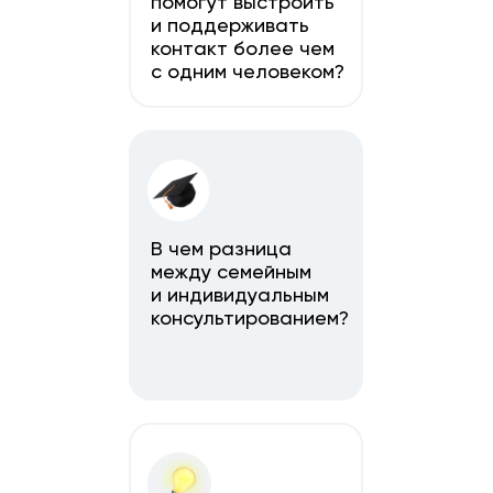
помогут выстроить
и поддерживать
контакт более чем
с одним человеком?
В чем разница
между семейным
и индивидуальным
консультированием?
Иметь представление
о гендерных
и ролевых особенностях членов семьи,
а также иерархии семьи с ее